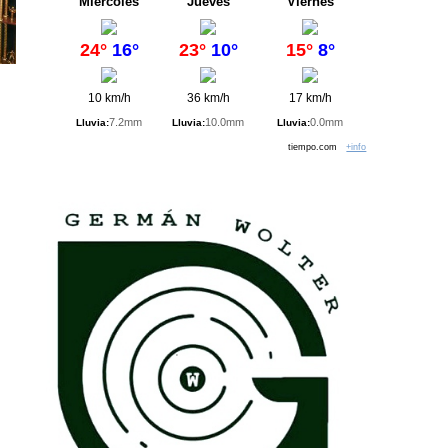
Miércoles
Jueves
Viernes
24°
16°
23°
10°
15°
8°
10 km/h
36 km/h
17 km/h
7.2mm
10.0mm
0.0mm
Lluvia:
Lluvia:
Lluvia:
tiempo.com
+info