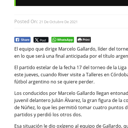
Posted On:
21 De Octubre De 2021
WhatsApp
Print
Post
Share
El equipo que dirige Marcelo Gallardo, líder del torneo
en lo que será una final anticipada por el título arg
El partido estelar de la fecha 17 del torneo de la Liga
este jueves, cuando River visite a Talleres en Córdoba
fútbol argentino no se quiere perder.
Los conducidos por Marcelo Gallardo llegan entonad
juvenil delantero Julián Álvarez, la gran figura de la 
de Núñez, lo que les permitió tomar cuatro puntos de
partidos y perdió los otros dos.
Esa situación le dio oxígeno al equipo de Gallardo, q