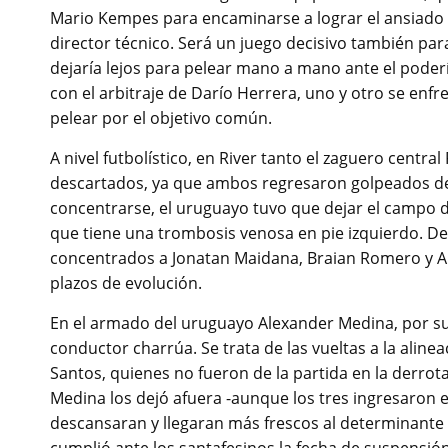
Mario Kempes para encaminarse a lograr el ansiado 
director técnico. Será un juego decisivo también par
dejaría lejos para pelear mano a mano ante el poderí
con el arbitraje de Darío Herrera, uno y otro se en
pelear por el objetivo común.
A nivel futbolístico, en River tanto el zaguero centra
descartados, ya que ambos regresaron golpeados de l
concentrarse, el uruguayo tuvo que dejar el campo d
que tiene una trombosis venosa en pie izquierdo. De
concentrados a Jonatan Maidana, Braian Romero y Ale
plazos de evolución.
En el armado del uruguayo Alexander Medina, por su p
conductor charrúa. Se trata de las vueltas a la aline
Santos, quienes no fueron de la partida en la derrot
Medina los dejó afuera -aunque los tres ingresaron 
descansaran y llegaran más frescos al determinante pa