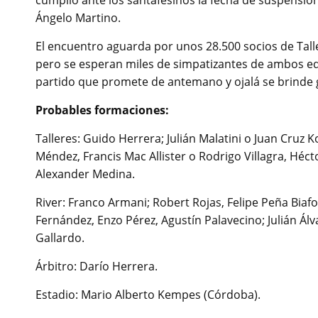
cumplió ante los santafesinos la fecha de suspensi
Ángelo Martino.
El encuentro aguarda por unos 28.500 socios de Talle
pero se esperan miles de simpatizantes de ambos equ
partido que promete de antemano y ojalá se brinde
Probables formaciones:
Talleres: Guido Herrera; Julián Malatini o Juan Cruz 
Méndez, Francis Mac Allister o Rodrigo Villagra, Héct
Alexander Medina.
River: Franco Armani; Robert Rojas, Felipe Peña Biaf
Fernández, Enzo Pérez, Agustín Palavecino; Julián Ál
Gallardo.
Árbitro: Darío Herrera.
Estadio: Mario Alberto Kempes (Córdoba).