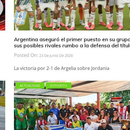
Argentina aseguró el primer puesto en su grupo
sus posibles rivales rumbo a la defensa del títu
Posted On:
23 De Junio De 2026
La victoria por 2-1 de Argelia sobre Jordania
ACTUALIDAD
DEPORTES