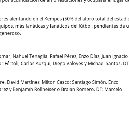
ón por acumulación de amonestaciones y ocuparía el lugar d
res alentando en el Kempes (50% del aforo total del estadio
ipos, más fanáticas y fanáticos del fútbol, pendientes de 
 generoso.
Komar, Nahuel Tenaglia, Rafael Pérez, Enzo Díaz; Juan Ignacio
or Fértoli, Carlos Auzqui, Diego Valoyes y Michael Santos. DT
ore, David Martínez, Milton Casco; Santiago Simón, Enzo
varez y Benjamín Rollheiser o Braian Romero. DT: Marcelo