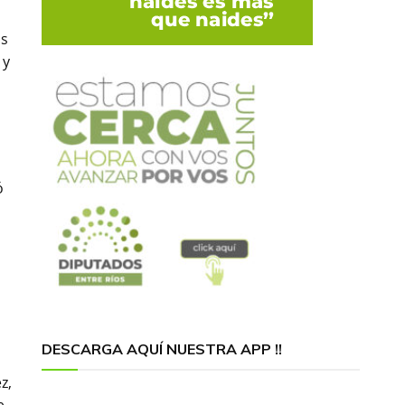
os
 y
ó
DESCARGA AQUÍ NUESTRA APP !!
z,