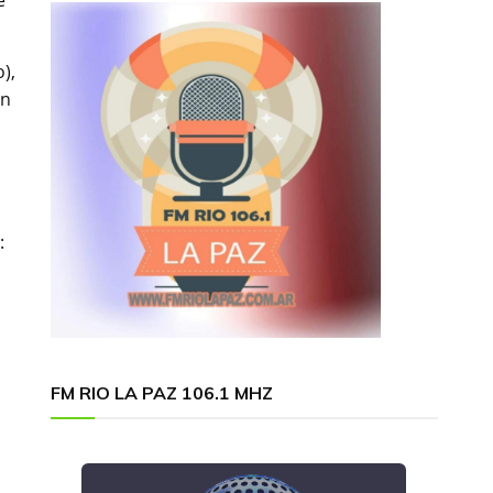
e
),
un
:
FM RIO LA PAZ 106.1 MHZ