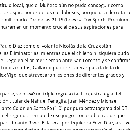
título local, que el Muñeco aún no pudo conseguir como
a las aspiraciones de los cordobeses, porque una derrota l
o millonario. Desde las 21.15 (televisa Fox Sports Premium)
frentarán en un momento crucial de sus aspiraciones para
l Paulo Díaz como el volante Nicolás de la Cruz están
as Eliminatorias: mientras que el chileno ni siquiera pudo
e juego en el primer tiempo ante San Lorenzo y se confirm
 todos modos, Gallardo pudo recuperar para la lista de
x Vigo, que atravesaron lesiones de diferentes grados y
arte, se prevé un triple regreso táctico, estrategia del
ación titular de Nahuel Tenaglia, Juan Méndez y Michael
a ante Colón en Santa Fe (1-0) por pura estratagema del DT.
en el segundo tiempo de ese juego- con el objetivo de que
rtido ante River. El lateral por izquierda Enzo Díaz, a su ve