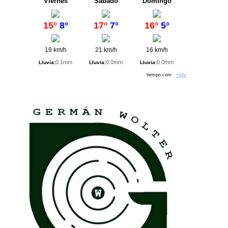
Viernes
Sábado
Domingo
15°
8°
17°
7°
16°
5°
19 km/h
21 km/h
16 km/h
0.1mm
0.0mm
0.0mm
Lluvia:
Lluvia:
Lluvia:
tiempo.com
+info