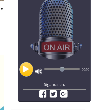
 a
00:00
Síganos en: