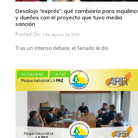
Desalojo “exprés”: qué cambiaría para inquilino
y dueños con el proyecto que tuvo media
sanción
Posted On:
7 De Agosto De 2026
Tras un intenso debate, el Senado le dio
ACTUALIDAD
LA PAZ