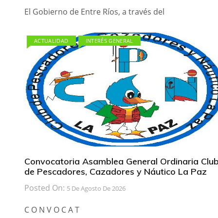
El Gobierno de Entre Ríos, a través del
ACTUALIDAD
INTERÉS GENERAL
Convocatoria Asamblea General Ordinaria Clu
de Pescadores, Cazadores y Náutico La Paz
Posted On:
5 De Agosto De 2026
C O N V O C A T