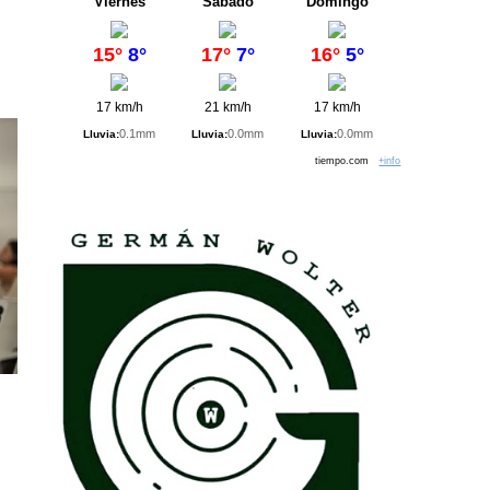
Viernes
Sábado
Domingo
15°
8°
17°
7°
16°
5°
17 km/h
21 km/h
17 km/h
0.1mm
0.0mm
0.0mm
Lluvia:
Lluvia:
Lluvia:
tiempo.com
+info