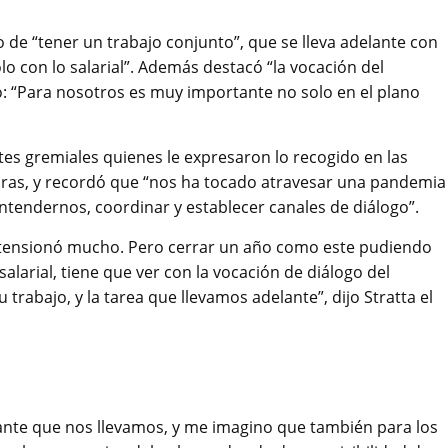
o de “tener un trabajo conjunto”, que se lleva adelante con
o con lo salarial”. Además destacó “la vocación del
ó: “Para nosotros es muy importante no solo en el plano
ntes gremiales quienes le expresaron lo recogido en las
oras, y recordó que “nos ha tocado atravesar una pandemia
ndernos, coordinar y establecer canales de diálogo”.
 tensionó mucho. Pero cerrar un año como este pudiendo
larial, tiene que ver con la vocación de diálogo del
abajo, y la tarea que llevamos adelante”, dijo Stratta el
tante que nos llevamos, y me imagino que también para los