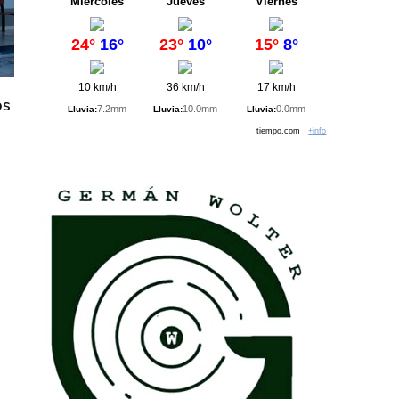
Miércoles
Jueves
Viernes
24°
16°
23°
10°
15°
8°
10 km/h
36 km/h
17 km/h
os
7.2mm
10.0mm
0.0mm
Lluvia:
Lluvia:
Lluvia:
tiempo.com
+info