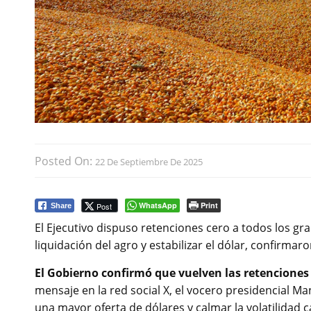
Posted On:
22 De Septiembre De 2025
WhatsApp
Print
Post
Share
El Ejecutivo dispuso retenciones cero a todos los gr
liquidación del agro y estabilizar el dólar, confirma
El Gobierno confirmó que vuelven las retenciones 
mensaje en la red social X, el vocero presidencial M
una mayor oferta de dólares y calmar la volatilidad cam