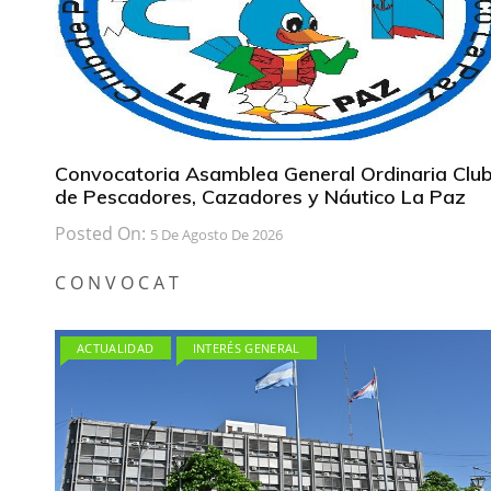
Convocatoria Asamblea General Ordinaria Clu
de Pescadores, Cazadores y Náutico La Paz
Posted On:
5 De Agosto De 2026
C O N V O C A T
ACTUALIDAD
INTERÉS GENERAL