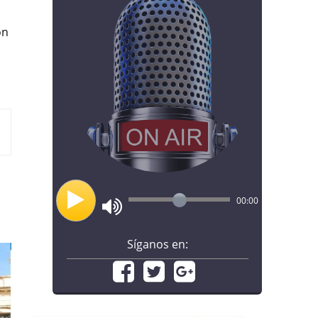
ón
00:00
Síganos en: