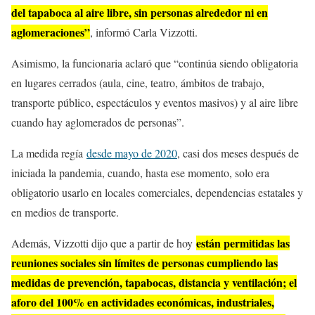
del tapaboca al aire libre, sin personas alrededor ni en
aglomeraciones”
, informó Carla Vizzotti.
Asimismo, la funcionaria aclaró que “continúa siendo obligatoria
en lugares cerrados (aula, cine, teatro, ámbitos de trabajo,
transporte público, espectáculos y eventos masivos) y al aire libre
cuando hay aglomerados de personas”.
La medida regía
desde mayo de 2020
, casi dos meses después de
iniciada la pandemia, cuando, hasta ese momento, solo era
obligatorio usarlo en locales comerciales, dependencias estatales y
en medios de transporte.
están permitidas las
Además, Vizzotti dijo que a partir de hoy
reuniones sociales sin límites de personas cumpliendo las
medidas de prevención, tapabocas, distancia y ventilación; el
aforo del 100% en actividades económicas, industriales,