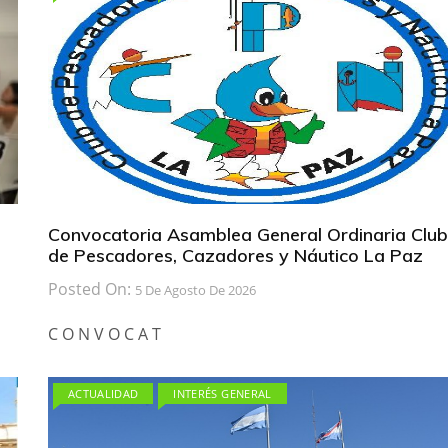
Convocatoria Asamblea General Ordinaria Club
de Pescadores, Cazadores y Náutico La Paz
Posted On:
5 De Agosto De 2026
C O N V O C A T
ACTUALIDAD
INTERÉS GENERAL