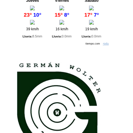
Jueves
Viernes
Sábado
23°
10°
15°
8°
17°
7°
39 km/h
16 km/h
19 km/h
8.5mm
0.0mm
0.0mm
Lluvia:
Lluvia:
Lluvia:
tiempo.com
+info