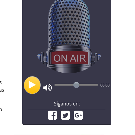
s
00:00
as
Síganos en:
a