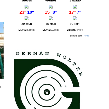
Jueves
Viernes
Sábado
23°
10°
15°
8°
17°
7°
39 km/h
16 km/h
19 km/h
8.5mm
0.0mm
0.0mm
Lluvia:
Lluvia:
Lluvia:
tiempo.com
+info
n