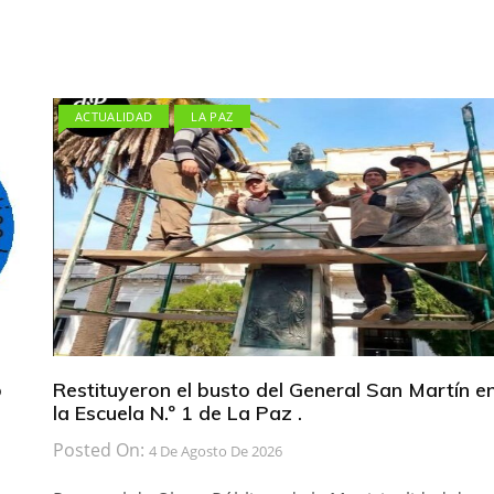
ACTUALIDAD
LA PAZ
b
Restituyeron el busto del General San Martín e
la Escuela N.º 1 de La Paz .
Posted On:
4 De Agosto De 2026