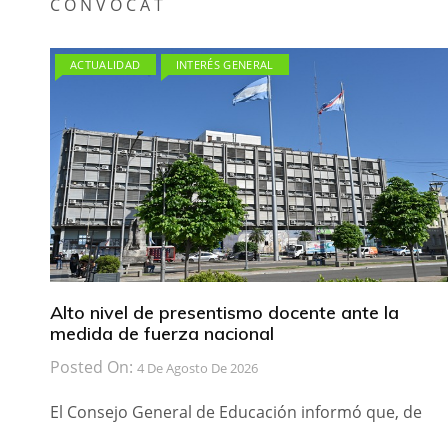
C O N V O C A T
ACTUALIDAD
INTERÉS GENERAL
Alto nivel de presentismo docente ante la
medida de fuerza nacional
Posted On:
4 De Agosto De 2026
El Consejo General de Educación informó que, de