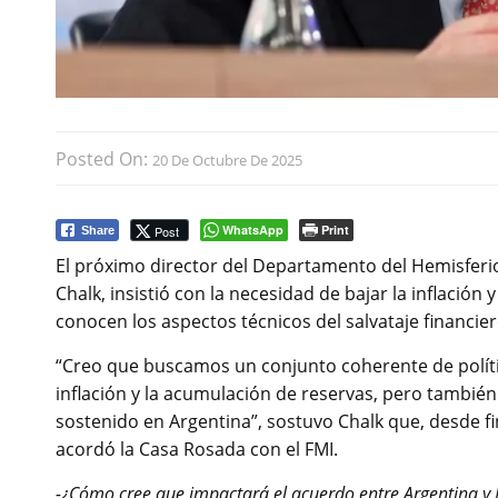
Posted On:
20 De Octubre De 2025
WhatsApp
Print
Post
Share
El próximo director del Departamento del Hemisferio
Chalk, insistió con la necesidad de bajar la inflació
conocen los aspectos técnicos del salvataje financie
“Creo que buscamos un conjunto coherente de políti
inflación y la acumulación de reservas, pero también
sostenido en Argentina”, sostuvo Chalk que, desde f
acordó la Casa Rosada con el FMI.
-¿Cómo cree que impactará el acuerdo entre Argentina y 