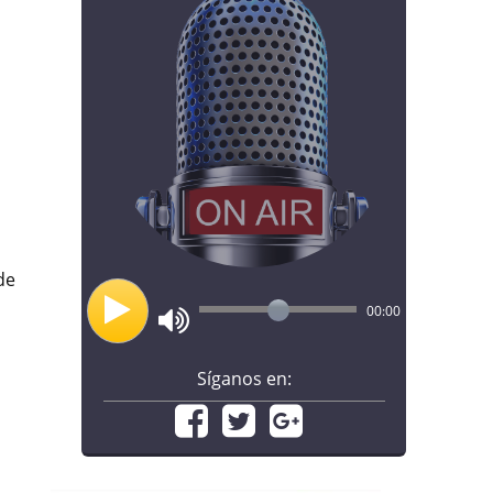
de
00:00
Síganos en: