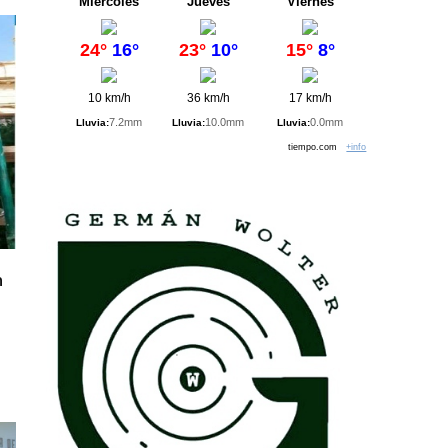
Miércoles
Jueves
Viernes
24°
16°
23°
10°
15°
8°
10 km/h
36 km/h
17 km/h
7.2mm
10.0mm
0.0mm
Lluvia:
Lluvia:
Lluvia:
tiempo.com
+info
n