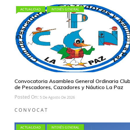
ACTUALIDAD
INTERÉS GENERAL
Convocatoria Asamblea General Ordinaria Clu
de Pescadores, Cazadores y Náutico La Paz
Posted On:
5 De Agosto De 2026
C O N V O C A T
ACTUALIDAD
INTERÉS GENERAL