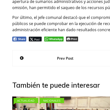
apertura de sumarios administrativos y acciones jud
omisión, han permitido el saqueo de los recursos pú
Por último, el jefe comunal destacó que el compromi
públicos se puede comprobar en la ejecución de recurs
administración eficiente han dado resultados concr
WhatsApp
Print
Post
Share
Navegación
Prev Post
de
entradas
También te puede interesar
ACTUALIDAD
NACIONALES