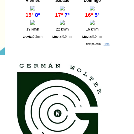
Viernes
Sábado
Domingo
15°
8°
17°
7°
16°
5°
19 km/h
22 km/h
16 km/h
0.2mm
0.0mm
0.0mm
Lluvia:
Lluvia:
Lluvia:
tiempo.com
+info