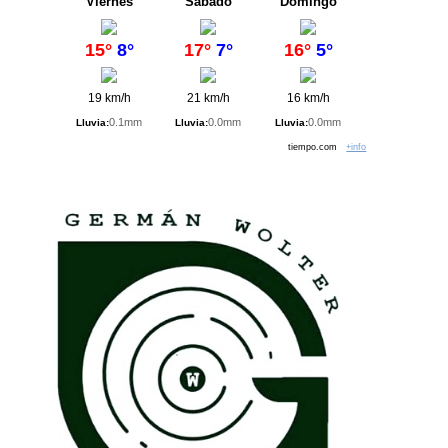
Viernes
Sábado
Domingo
15°
8°
17°
7°
16°
5°
19 km/h
21 km/h
16 km/h
0.1mm
0.0mm
0.0mm
Lluvia:
Lluvia:
Lluvia:
tiempo.com
+info