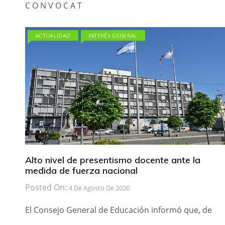
C O N V O C A T
ACTUALIDAD
INTERÉS GENERAL
Alto nivel de presentismo docente ante la
medida de fuerza nacional
Posted On:
4 De Agosto De 2026
El Consejo General de Educación informó que, de