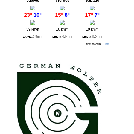
Jueves
Viernes
Sábado
23°
10°
15°
8°
17°
7°
39 km/h
16 km/h
19 km/h
8.5mm
0.0mm
0.0mm
Lluvia:
Lluvia:
Lluvia:
tiempo.com
+info