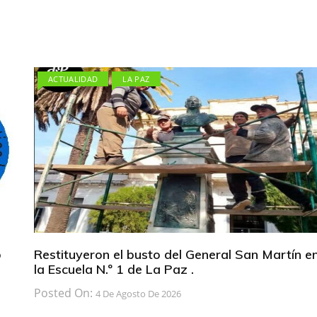
ACTUALIDAD
LA PAZ
b
Restituyeron el busto del General San Martín e
la Escuela N.º 1 de La Paz .
Posted On:
4 De Agosto De 2026