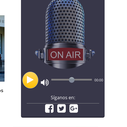
00:00
os
Síganos en: