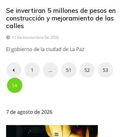
Se invertiran 5 millones de pesos en
construcción y mejoramiento de las
calles
11 De Noviembre De 2020
El gobierno de la ciudad de La Paz
Paginación
1
…
51
52
53
de
54
entradas
7 de agosto de 2026