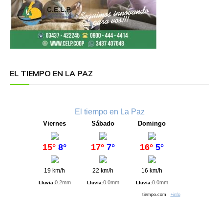
EL TIEMPO EN LA PAZ
El tiempo en La Paz
Viernes
Sábado
Domingo
15°
8°
17°
7°
16°
5°
19 km/h
22 km/h
16 km/h
0.2mm
0.0mm
0.0mm
Lluvia:
Lluvia:
Lluvia:
tiempo.com
+info