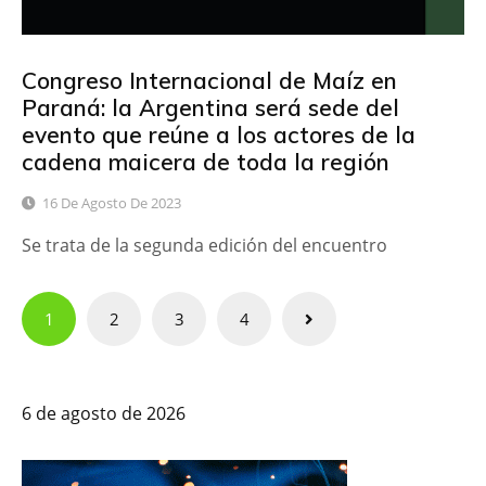
Congreso Internacional de Maíz en
Paraná: la Argentina será sede del
evento que reúne a los actores de la
cadena maicera de toda la región
16 De Agosto De 2023
Se trata de la segunda edición del encuentro
Paginación
1
2
3
4
de
entradas
6 de agosto de 2026