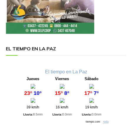
EL TIEMPO EN LA PAZ
El tiempo en La Paz
Jueves
Viernes
Sábado
23°
10°
15°
8°
17°
7°
39 km/h
16 km/h
19 km/h
8.5mm
0.0mm
0.0mm
Lluvia:
Lluvia:
Lluvia:
tiempo.com
+info