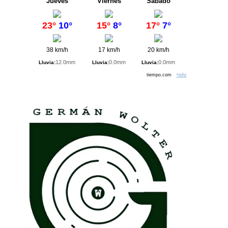
Jueves
Viernes
Sábado
23°
10°
15°
8°
17°
7°
38 km/h
17 km/h
20 km/h
12.0mm
0.0mm
0.0mm
Lluvia:
Lluvia:
Lluvia:
tiempo.com
+info