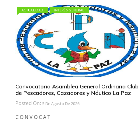
ACTUALIDAD
INTERÉS GENERAL
Convocatoria Asamblea General Ordinaria Clu
de Pescadores, Cazadores y Náutico La Paz
Posted On:
5 De Agosto De 2026
C O N V O C A T