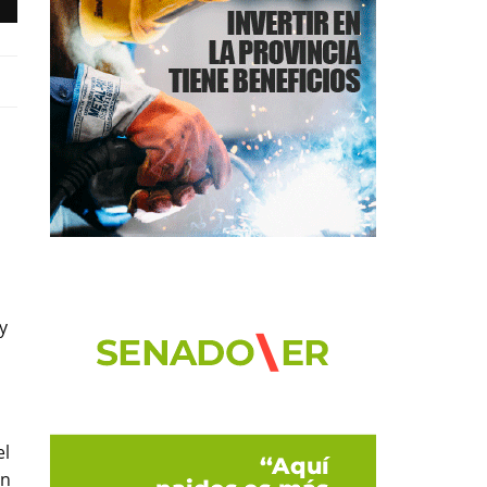
s
y
el
en