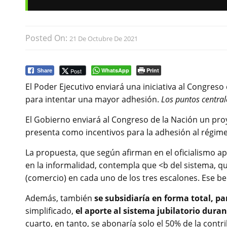
Posted On:
21 De Octubre De 2021
WhatsApp
Print
Post
Share
El Poder Ejecutivo enviará una iniciativa al Congres
para intentar una mayor adhesión.
Los puntos central
El Gobierno enviará al Congreso de la Nación un pro
presenta como incentivos para la adhesión al régim
La propuesta, que según afirman en el oficialismo a
en la informalidad, contempla que <b del sistema, qu
(comercio) en cada uno de los tres escalones. Ese b
Además, también
se subsidiaría en forma total, p
simplificado,
el aporte al sistema jubilatorio dura
cuarto, en tanto, se abonaría solo el 50% de la cont