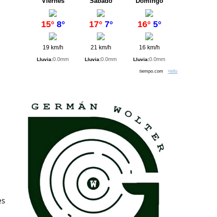
Viernes
Sábado
Domingo
15°
8°
17°
7°
16°
5°
19 km/h
21 km/h
16 km/h
0.0mm
0.0mm
0.0mm
Lluvia:
Lluvia:
Lluvia:
tiempo.com
+info
es