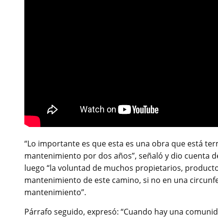
“Lo importante es que esta es una obra que está te
mantenimiento por dos años”, señaló y dio cuenta de
luego “la voluntad de muchos propietarios, productor
mantenimiento de este camino, si no en una circunfe
mantenimiento”.
Párrafo seguido, expresó: “Cuando hay una comunid