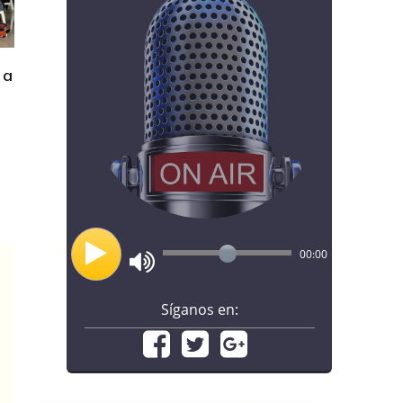
 a
00:00
Síganos en: