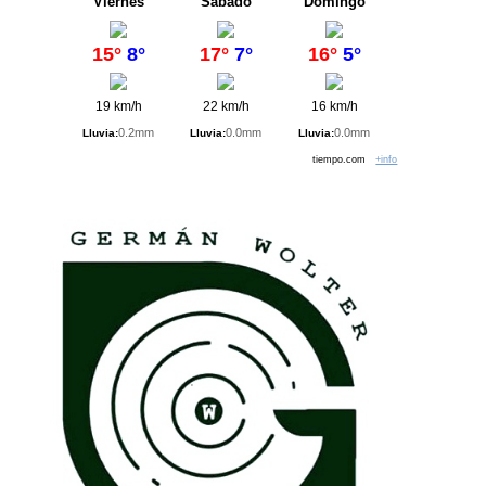
Viernes
Sábado
Domingo
15°
8°
17°
7°
16°
5°
19 km/h
22 km/h
16 km/h
0.2mm
0.0mm
0.0mm
Lluvia:
Lluvia:
Lluvia:
tiempo.com
+info