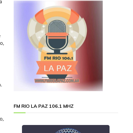
a
e
o,
.
n
FM RIO LA PAZ 106.1 MHZ
o,