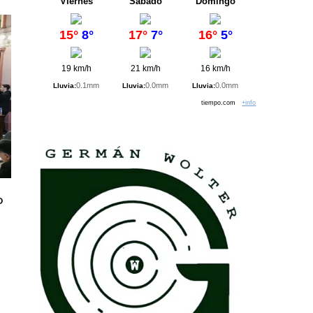
Viernes
Sábado
Domingo
15°
8°
17°
7°
16°
5°
19 km/h
21 km/h
16 km/h
0.1mm
0.0mm
0.0mm
Lluvia:
Lluvia:
Lluvia:
tiempo.com
+info
o