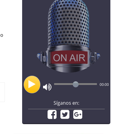
no
00:00
Síganos en: