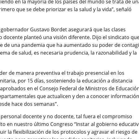
endo en la mayoría de los países del mundo se trata de un
mero que se debe priorizar es la salud y la vida”, señaló
 gobernador Gustavo Bordet asegurará que las clases
o docente planteó una visión diferente. Dijo el sindicato qu
ble de una pandemia que ha aumentado su poder de contagi
ma de salud, es necesaria prudencia, la razonabilidad y la
r de manera preventiva el trabajo presencial en los
taria, por 15 días, sosteniendo la educación a distancia
 aprobados en el Consejo Federal de Ministros de Educación
partamentales que actualicen y den a conocer informació
desde hace dos semanas”.
l personal docente y no docente, tal fuera el compromiso
lto en nuestro último Congreso “Instar al gobierno educativ
r la flexibilización de los protocolos y agravar el riesgo de