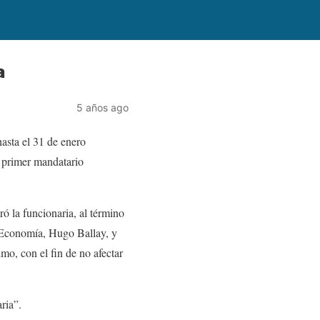
a
5 años ago
hasta el 31 de enero
l primer mandatario
ró la funcionaria, al término
e Economía, Hugo Ballay, y
mo, con el fin de no afectar
ria”.