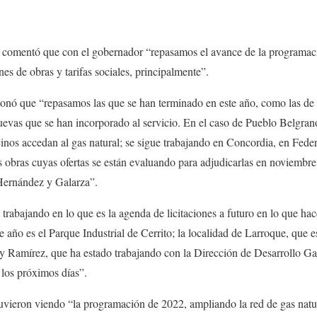
ia comentó que con el gobernador “repasamos el avance de la programaci
es de obras y tarifas sociales, principalmente”.
ionó que “repasamos las que se han terminado en este año, como las d
evas que se han incorporado al servicio. En el caso de Pueblo Belgrano
nos accedan al gas natural; se sigue trabajando en Concordia, en Feder
 obras cuyas ofertas se están evaluando para adjudicarlas en noviembre
 Hernández y Galarza”.
rabajando en lo que es la agenda de licitaciones a futuro en lo que hac
de año es el Parque Industrial de Cerrito; la localidad de Larroque, que 
 y Ramírez, que ha estado trabajando con la Dirección de Desarrollo G
 los próximos días”.
tuvieron viendo “la programación de 2022, ampliando la red de gas natur