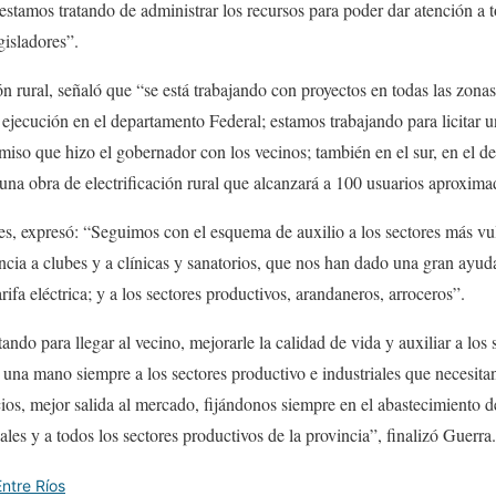
tamos tratando de administrar los recursos para poder dar atención a t
gisladores”.
ión rural, señaló que “se está trabajando con proyectos en todas las zonas
jecución en el departamento Federal; estamos trabajando para licitar 
miso que hizo el gobernador con los vecinos; también en el sur, en el 
s una obra de electrificación rural que alcanzará a 100 usuarios aproxim
ales, expresó: “Seguimos con el esquema de auxilio a los sectores más vu
cia a clubes y a clínicas y sanatorios, que nos han dado una gran ayud
arifa eléctrica; y a los sectores productivos, arandaneros, arroceros”.
ndo para llegar al vecino, mejorarle la calidad de vida y auxiliar a los 
 una mano siempre a los sectores productivo e industriales que necesitan
os, mejor salida al mercado, fijándonos siempre en el abastecimiento de 
iales y a todos los sectores productivos de la provincia”, finalizó Guerra.
Entre Ríos