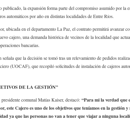
to publicado, la expansión forma parte del compromiso asumido por la e
ros automáticos por año en distintas localidades de Entre Ríos.
r, ubicada en el departamento La Paz, el contrato permitirá avanzar co
uevo cajero, una demanda histórica de vecinos de la localidad que actu
operaciones bancarias.
 señala que la decisión se tomó tras un relevamiento de pedidos realiz
iero (UOCAF), que recopiló solicitudes de instalación de cajeros auto
JETIVOS DE LA GESTIÓN”
“Para mi la verdad que e
el presidente comunal Matías Kaiser, destacó:
or, este Cajero es uno de los objetivos que teníamos en la gestión 
ad ya que las personas no van a tener que viajar a ninguna local