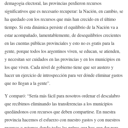
demagogia electoral, las provincias perdieron recursos
significativos que es necesario recuperar:
la N
ación, en cambio, se
ha quedado con los recursos que más han crecido en el último
tiempo.
S
i esta dinámica persiste el equilibrio de la
N
ación va a
estar acompañado,
la
mentablemente, de desequilibrios crecientes
en las cuentas públicas provinciales y esto no es gratis para la
gente, porque todos los argentinos viven, se educan, se atienden,
y necesitan ser cuidados en las provincias y en los municipios en
los que viven.
C
ada nivel de gobierno tiene que ser austero y
hacer un ejercicio de intros
pección para ver dónde eliminar gastos
que no llegan a la gente”.
Y comparó: “Sería más fácil para nosotros ordenar el descalabro
que recibimos eliminando las transferencias a los municipios
quedándonos con recursos que deben compartirse. En nuestra
provincia hacemos el esfuerzo con nuestro gastos y con nuestros
recursos y estamos dando todas las peleas que hay que dar para