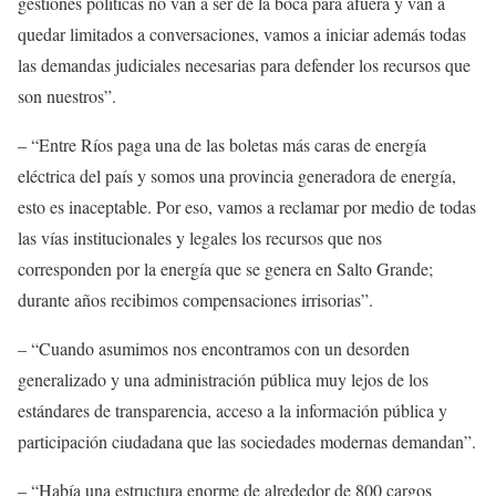
gestiones políticas no van a ser de la boca para afuera y van a
quedar limitados a conversaciones, vamos a iniciar además todas
las demandas judiciales necesarias para defender los recursos que
son nuestros”.
– “Entre Ríos paga una de las boletas más caras de energía
eléctrica del país y somos una provincia generadora de energía,
esto es inaceptable.
P
or eso, vamos a reclamar por medio de todas
las vías institucionales y legales los recursos que nos
corresponden por la energía que se genera en Salto
G
rande;
durante años recibimos compensaciones irrisori
a
s”.
– “
C
uando asumimos nos encontramos con un desorden
generalizado y una administración pública muy lejos de los
estándares de transparencia, acceso a la información pública y
participación ciudadana que las sociedades modernas demanda
n”.
– “H
abía una estructura enorme de alrededor de 800 cargos