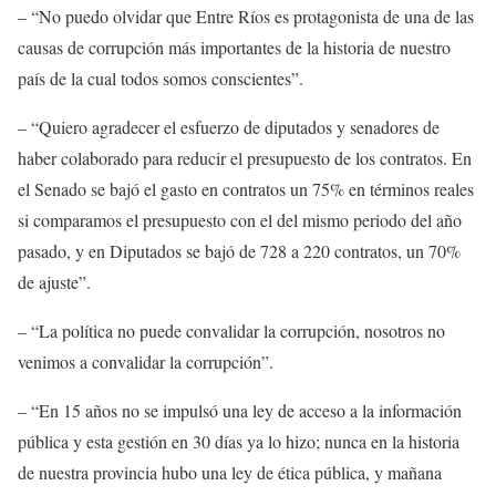
– “
N
o puedo olvidar que Entre Ríos es protagonista de una de las
causas de corrupción más importantes de la historia de nuestro
país
de
la cual todos somos conscientes”.
– “Quiero agradecer el esfuerzo
de diputados y senadores
de
haber colaborado para reducir el presupuesto de los contratos.
E
n
el
S
enado se bajó el gasto en contratos un 75% en términos reales
si comparamos el presupuesto con el del mismo periodo del año
pasado, y en
D
iputado
s
se bajó de 728 a 220 contratos, un 70%
de ajuste”.
– “
L
a política no puede convalidar la corrupción, nosotros no
venimos a convalidar la corrupción”.
– “
E
n 15 años no se impulsó una ley de acceso a la información
pública y esta gestión en 30 días ya lo hizo; nunca en la historia
de nuestra provincia hubo una ley de ética pública,
y mañana