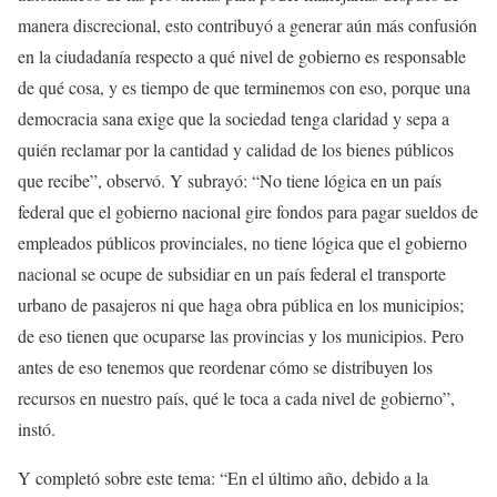
manera discrecional, esto contribuyó a generar aún más confusión
en la ciudadanía respecto a qué nivel de gobierno es responsable
de qué cosa, y es tiempo de que terminemos con eso, porque una
democracia sana exige que la sociedad tenga
c
laridad y sepa a
quién reclamar por la cantidad y calidad de los bienes públicos
que
recibe”, observó. Y subrayó: “N
o tiene lógica
en
un país
f
ederal que el gobierno nacional gire fondos para pagar sueldos de
empleados públicos provinciales,
n
o tiene lógica que el gobierno
nacional se ocupe de subsidiar en un país
f
ederal el transporte
urbano de pasajeros ni que haga obra pública en los municipios;
de
e
so
t
ienen que ocuparse las provincias y los municipios. Pero
antes de eso tenemos que reordenar cómo se distribuyen los
recursos en nuestro país, qué le toca a cada nivel de gobierno”,
instó.
Y completó sobre este tema: “E
n el último año, debido a la