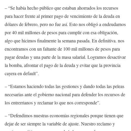
– “
S
e había hecho público que estaban ahorrados los recursos
para hacer frente al primer pago de vencimiento de la deuda en
dólares de febrero,
p
ero no fue así.
E
sto nos obligó a endeudarnos
por 40 mil millones de pesos para cumplir con esa obligación,
algo que hicimos finalmente la semana pasada. En definitiva. nos
encontramos con un faltante de 100 mil millones
de pesos
para
pagar deudas y una parte de la masa salarial.
Logramos desactivar
la bomba, afrontar el pago de la deuda y evitar que la provincia
cayera en default”.
– “
E
stamos haciendo todas las gestiones y dando todas las peleas
necesarias ante el gobierno nacional para defender los recursos de
los
entrerrianos
y reclamar lo que nos corresponde”.
– “
D
efendimos nuestras economías regionales porque tienen que
dejar de ser siempre la variable de ajuste.
N
uestro reclamo y