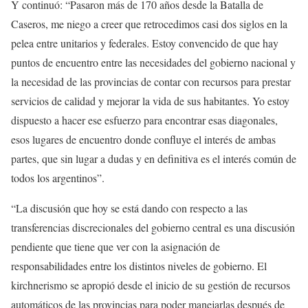
Y continuó: “P
asaron más de 170 años desde la
B
atalla de
C
aseros, me niego a creer que retrocedimos casi dos siglos en la
pelea entre unitarios y federales.
E
stoy convencido de que hay
puntos de encuentro entre las necesidades del gobierno nacional y
la necesidad de las provincias de contar con recursos para prestar
servicios de calidad y mejorar la vida de sus habitantes.
Y
o estoy
dispuesto a hacer ese esfuerzo para encontrar esas diagonales,
esos lugares de encuentro donde confluye el interés de ambas
partes,
que sin
lugar a dudas y
e
n definitiva es el interés común de
todos los argentinos”.
“
La
discusión que hoy se está dando con respecto a las
transferencias discrecionales del gobierno
c
entral es una discusión
pendiente que tiene que ver con la asignación de
responsabilidades entre los distintos niveles de gobierno.
El
kirchnerismo
se apropió desde el inicio de su gestión de recursos
automáticos de las provincias para poder manejarlas después de