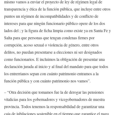
mismo vamos a enviar e
l proyecto de ley de régimen legal de
transparencia y ética de la función pública,
que
incluye entre otros
puntos un régimen de incompatibilidades y de conflicto de
intereses para que ningún funcionario
p
úblico opere de los dos
lados del ; y la figura de ficha limpia como existe ya en Santa Fe y
S
alta para que personas que tengan condenas firmes por
corrupción, acoso sexual o violencia de género, entre otros
delitos, no puedan presentarse
a e
lecciones ni ser designados
como funcionarios.
E
incluimos la obligación de presentar una
declaración jurada al inicio y al final del mandato para que todos
los entrerrianos sepan con cuánto patrimonio entramos a la
función pública y con cuánto patrimonio nos vamos”.
– “
O
tra decisión que tomamos fue la de derogar las pensiones
vitalicias para los gobernadores y
vice
gobernadores de nuestra
provincia.
T
odos tenemos la responsabilidad de garantizar una
caja de jubilaciones sostenible en el tiempo que garantice el pago