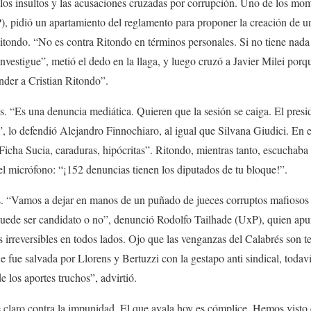
los insultos y las acusaciones cruzadas por corrupción. Uno de los mo
 pidió un apartamiento del reglamento para proponer la creación de u
itondo. “No es contra Ritondo en términos personales. Si no tiene nada q
nvestigue”, metió el dedo en la llaga, y luego cruzó a Javier Milei porque
ender a Cristian Ritondo”.
s. “Es una denuncia mediática. Quieren que la sesión se caiga. El pres
”, lo defendió Alejandro Finnochiaro, al igual que Silvana Giudici. En e
Ficha Sucia, caraduras, hipócritas”. Ritondo, mientras tanto, escuchaba 
del micrófono: “¡152 denuncias tienen los diputados de tu bloque!”.
os. “Vamos a dejar en manos de un puñado de jueces corruptos mafioso
 puede ser candidato o no”, denunció Rodolfo Tailhade (UxP), quien ap
 irreversibles en todos lados. Ojo que las venganzas del Calabrés son te
fue salvada por Llorens y Bertuzzi con la gestapo anti sindical, todaví
 los aportes truchos”, advirtió.
claro contra la impunidad. El que avala hoy es cómplice. Hemos visto c