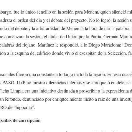
argo, fue lo único sencillo en la sesión para Menem, quien silenció mi
madrara el orden del día y el debate del proyecto. No lo logró: la sesió
enido del debate y la arbitrariedad de Menem a la hora de dar la palabra.
 comenzara la sesión, el titular de Unión por la Patria, Germán Martíne
s palabras del riojano, Martínez le respondió, a lo Diego Maradona: “Don
n a la esquina del edificio donde vivió el excapitán de la Selección, fa
sonales fueron una constante a lo largo de toda la sesión. En esta ocasi
las PASO, UxP no mostró diferencias internas y se abroqueló en defens
icha Limpia era una iniciativa destinada a proscribir a la expresidenta
tian Ritondo, denunciado por enriquecimiento ilícito a raíz de una invest
PRO de “hipócrita”.
uzadas de corrupción