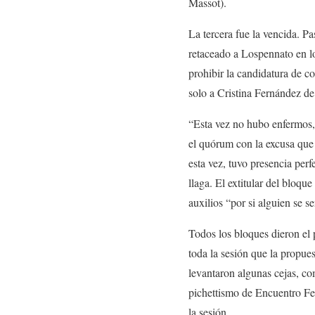
Massot).
La tercera fue la vencida. P
retaceado a Lospennato en lo
prohibir la candidatura de c
solo a Cristina Fernández de
“Esta vez no hubo enfermos, 
el quórum con la excusa que
esta vez, tuvo presencia pe
llaga. El extitular del bloqu
auxilios “por si alguien se se
Todos los bloques dieron el 
toda la sesión que la propue
levantaron algunas cejas, com
pichettismo de Encuentro Fed
la sesión.