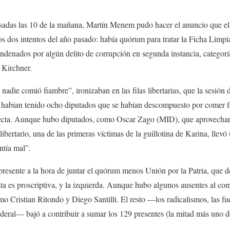
asadas las 10 de la mañana, Martín Menem pudo hacer el anuncio que el 
s dos intentos del año pasado: había quórum para tratar la Ficha Limpi
ondenados por algún delito de corrupción en segunda instancia, categorí
 Kirchner.
nadie comió fiambre”, ironizaban en las filas libertarias, que la sesió
 habían tenido ocho diputados que se habían descompuesto por comer 
rfecta. Aunque hubo diputados, como Oscar Zago (MID), que aprovechar
e libertario, una de las primeras víctimas de la guillotina de Karina, llev
ntía mal”.
presente a la hora de juntar el quórum menos Unión por la Patria, que 
sta es proscriptiva, y la izquierda. Aunque hubo algunos ausentes al co
o Cristian Ritondo y Diego Santilli. El resto —los radicalismos, las fue
eral— bajó a contribuir a sumar los 129 presentes (la mitad más uno de