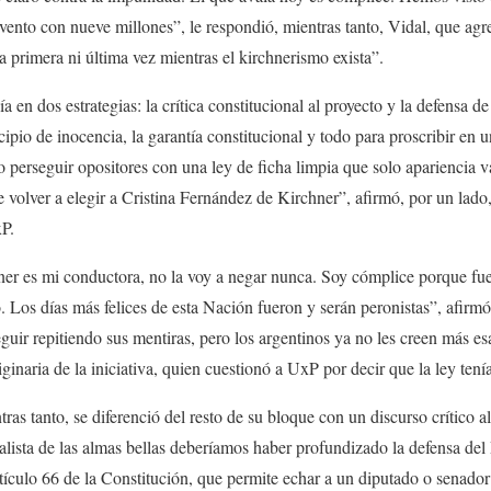
ento con nueve millones”, le respondió, mientras tanto, Vidal, que ag
 primera ni última vez mientras el kirchnerismo exista”.
ía en dos estrategias: la crítica constitucional al proyecto y la defensa 
cipio de inocencia, la garantía constitucional y todo para proscribir en 
o perseguir opositores con una ley de ficha limpia que solo apariencia v
e volver a elegir a Cristina Fernández de Kirchner”, afirmó, por un lado
P.
ner es mi conductora, no la voy a negar nunca. Soy cómplice porque fu
. Los días más felices de esta Nación fueron y serán peronistas”, afirmó
ir repitiendo sus mentiras, pero los argentinos ya no les creen más es
ginaria de la iniciativa, quien cuestionó a UxP por decir que la ley ten
as tanto, se diferenció del resto de su bloque con un discurso crítico a
alista de las almas bellas deberíamos haber profundizado la defensa del
rtículo 66 de la Constitución, que permite echar a un diputado o senado