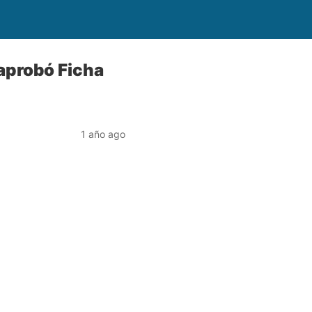
 aprobó Ficha
1 año ago