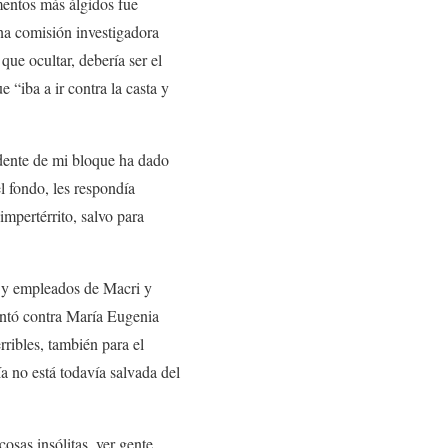
mentos más álgidos fue
na comisión investigadora
ue ocultar, debería ser el
 “iba a ir contra la casta y
idente de mi bloque ha dado
l fondo, les respondía
impertérrito, salvo para
s y empleados de Macri y
untó contra María Eugenia
rribles, también para el
a no está todavía salvada del
osas insólitas, ver gente