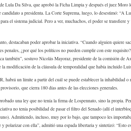
 de Lula Da Silva, que aprobó la Ficha Limpia y después el juez Moro lo
r candidato a presidenta. La Corte Suprema, luego, lo desestimó: “A Lula
para el sistema judicial. Pero a ver, muchachos, el poder se transfiere 
anto, destacaban poder aprobar la iniciativa. “Cuando alguien quiere sac
s penales, ¿por qué los políticos no pueden cumplir con este requisito? 
tica también”, sostuvo Nicolás Mayoraz, presidente de la comisión de A
 la modificación de la cláusula de temporalidad que había incluido Luis 
, habrá un límite a partir del cuál se puede establecer la inhabilidad o 
l provisorio, que cierra 180 días antes de las elecciones generales.
bado una ley que no tenía la firma de Lospennato, sino la propia. Pero
iativa no tenía posibilidad de pasar el filtro del Senado (allí el interb
ás uno). Admitiendo, incluso, muy por lo bajo, que tampoco les importa
y polarizar con ella”, admitió una espada libertaria y sintetizó: “Esto e