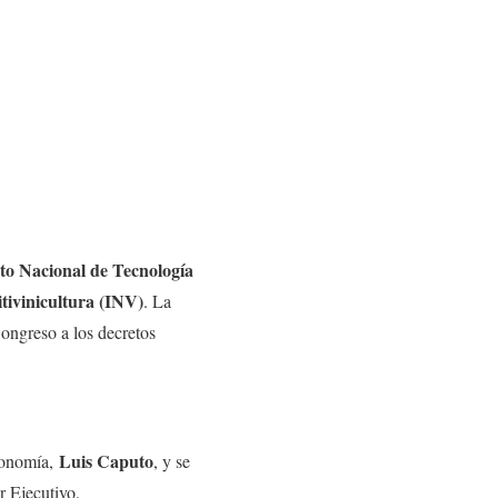
uto Nacional de Tecnología
itivinicultura (INV)
. La
ongreso a los decretos
Luis Caputo
Economía,
, y se
r Ejecutivo.