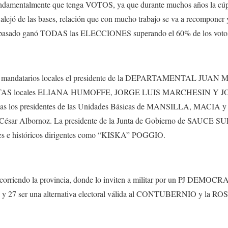
fundamentalmente que tenga VOTOS, ya que durante muchos años la cúpu
 alejó de las bases, relación que con mucho trabajo se va a recompone
 pasado ganó TODAS las ELECCIONES superando el 60% de los voto
ex mandatarios locales el presidente de la DEPARTAMENTAL JUAN 
S locales ELIANA HUMOFFE, JORGE LUIS MARCHESIN Y J
idas los presidentes de las Unidades Básicas de MANSILLA, MACIA y
César Albornoz. La presidente de la Junta de Gobierno de SAUCE SUR
ntes e históricos dirigentes como “KISKA” POGGIO.
recorriendo la provincia, donde lo inviten a militar por un PJ DE
 y 27 ser una alternativa electoral válida al CONTUBERNIO y la 