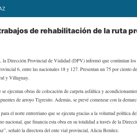
AZ
rabajos de rehabilitación de la ruta pr
 la Dirección Provincial de Vialidad (DPV) informó que continúan los t
rovincial 6, entre las nacionales 18 y 127. Presentan un 75 por ciento d
al y Villaguay.
 se ejecutan obras de colocación de carpeta asfáltica y acondicionamie
s puentes de arroyo Tigresito. Además, se prevé comenzar con la demarc
para el norte entrerriano que se ejecuta gracias a la voluntad política 
no nacional, que financia esta obra en su totalidad a través de la Direc
z”, señaló la directora del ente vial provincial, Alicia Benítez.