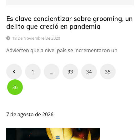
Es clave concientizar sobre grooming, un
delito que creció en pandemia
18 De Noviembre De 2020
Advierten que a nivel país se incrementaron un
Paginación
1
…
33
34
35
de
36
entradas
7 de agosto de 2026