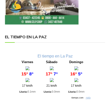
EL TIEMPO EN LA PAZ
El tiempo en La Paz
Viernes
Sábado
Domingo
15°
8°
17°
7°
16°
5°
17 km/h
21 km/h
17 km/h
0.1mm
0.0mm
0.0mm
Lluvia:
Lluvia:
Lluvia:
tiempo.com
+info