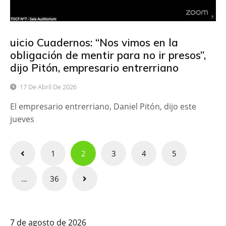
uicio Cuadernos: “Nos vimos en la
obligación de mentir para no ir presos”,
dijo Pitón, empresario entrerriano
17 De Abril De 2026
El empresario entrerriano, Daniel Pitón, dijo este
jueves
Paginación
1
2
3
4
5
de
…
36
entradas
7 de agosto de 2026