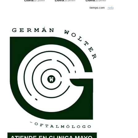
0.1mm
0.0mm
0.0mm
Lluvia:
Lluvia:
Lluvia:
tiempo.com
+info